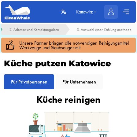
Kattowitz
2. Adresse und Kontaktangaben
3. Auswahl einer Zahlungsmethode
Unsere Partner bringen alle notwendigen Reinigungsmittel,
Werkzeuge und Staubsauger mit
Küche putzen Katowice
Für Privatpersonen
Für Unternehmen
Küche reinigen