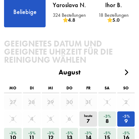
Yaroslava N.
Ihor B.
Beliebige
324 Bestellungen
18 Bestellungen
4.8
5.0
GEEIGNETES DATUM UND
GEEIGNETE UHRZEIT FÜR DIE
REINIGUNG WÄHLEN
August
MO
DI
MI
DO
FR
SA
SO
27
28
29
30
31
1
2
-3%
-5%
heute
3
4
5
6
7
8
9
-3%
-5%
-3%
-5%
-3%
-5%
-5%
10
11
12
13
14
15
16