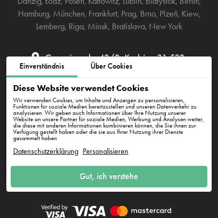
Danzig
,
Łódź
,
Posen
,
Kattowitz
,
Lublin
,
Białystok
,
Berlin
,
Hamburg
,
München
,
Frankfurt
,
Prag
,
Brno
,
Plzeň
,
Kiew
,
Lemberg
,
Riga
,
Minsk
,
Bratislava
,
New York
Grzegórzecka 43/2, Kraków, 31-532
Einverständnis
Über Cookies
katowice@cleanwhale.pl
Diese Website verwendet Cookies
Wir verwenden Cookies, um Inhalte und Anzeigen zu personalisieren,
Funktionen für soziale Medien bereitzustellen und unseren Datenverkehr zu
analysieren. Wir geben auch Informationen über Ihre Nutzung unserer
AGB zur Nutzung der Plattform
Datenschutzerklärung
Website an unsere Partner für soziale Medien, Werbung und Analysen weiter,
die diese mit anderen Informationen kombinieren können, die Sie ihnen zur
Verfügung gestellt haben oder die sie aus Ihrer Nutzung ihrer Dienste
Cookie-Richtlinie
gesammelt haben
Datenschutzerklärung
Personalisieren
Clean Whale Sp. z o.o., KRS 0000868230, NIP: 6751738063,
Gut, ich verstehe
REGON: 38745511400000
Grzegórzecka 43/2, Kraków, 31-532