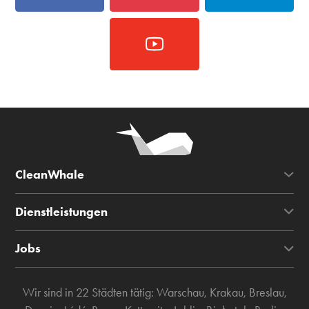
CleanWhale
Dienstleistungen
Jobs
Wir sind in 22 Städten tätig:
Warschau
,
Krakau
,
Breslau
,