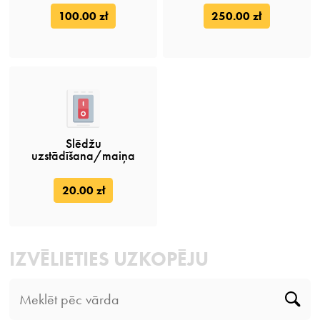
100.00 zł
250.00 zł
Slēdžu
uzstādīšana/maiņa
20.00 zł
IZVĒLIETIES UZKOPĒJU