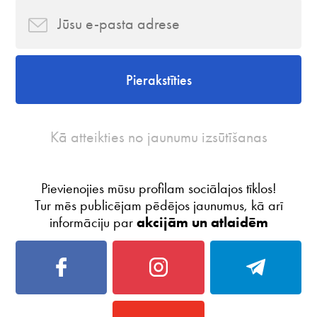
Pierakstīties
Kā atteikties no jaunumu izsūtīšanas
Pievienojies mūsu profilam sociālajos tīklos!
Tur mēs publicējam pēdējos jaunumus, kā arī
informāciju par
akcijām un atlaidēm