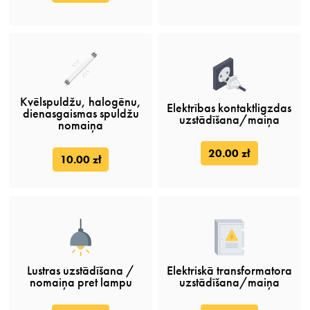
Kvēlspuldžu, halogēnu,
Elektrības kontaktligzdas
dienasgaismas spuldžu
uzstādīšana/maiņa
nomaiņa
20.00 zł
10.00 zł
Lustras uzstādīšana /
Elektriskā transformatora
nomaiņa pret lampu
uzstādīšana/maiņa