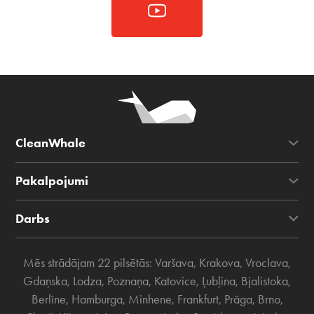
CleanWhale
Pakalpojumi
Darbs
Mēs strādājam 22 pilsētās:
Varšava
,
Krakova
,
Vroclava
,
Gdaņska
,
Lodza
,
Poznaņa
,
Katovice
,
Ļubļina
,
Bjalistoka
,
Berlīne
,
Hamburga
,
Minhene
,
Frankfurt
,
Prāga
,
Brno
,