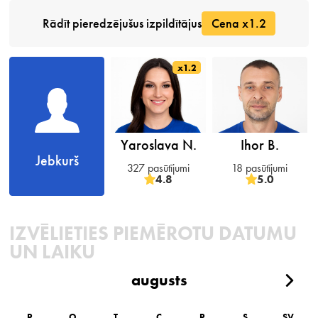
Rādīt pieredzējušus izpildītājus
Cena x1.2
x1.2
Yaroslava N.
Ihor B.
Jebkurš
327 pasūtījumi
18 pasūtījumi
4.8
5.0
IZVĒLIETIES PIEMĒROTU DATUMU
UN LAIKU
augusts
P
O
T
C
P
S
SV