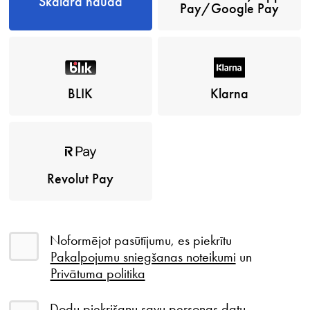
Skaidrā naudā
Pay/Google Pay
BLIK
Klarna
Revolut Pay
Noformējot pasūtījumu, es piekrītu
Pakalpojumu sniegšanas noteikumi
un
Privātuma politika
Dodu piekrišanu savu personas datu