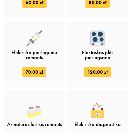
60.00 zł
80.00 zł
Elektrisko pieslēgumu
Elektriskās plīts
remonts
pieslēgšana
70.00 zł
120.00 zł
Armatūras lustras remonts
Elektriskā diagnostika