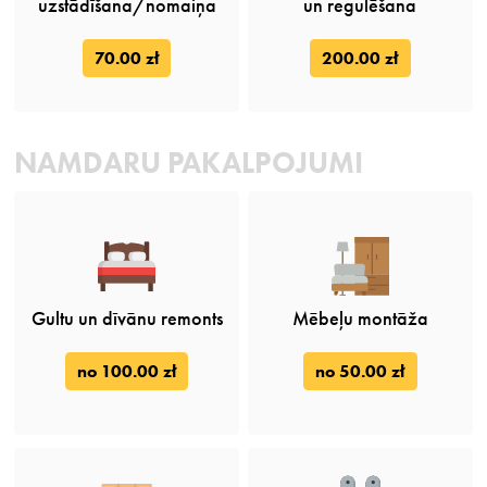
uzstādīšana/nomaiņa
un regulēšana
70.00 zł
200.00 zł
NAMDARU PAKALPOJUMI
Gultu un dīvānu remonts
Mēbeļu montāža
no 100.00 zł
no 50.00 zł