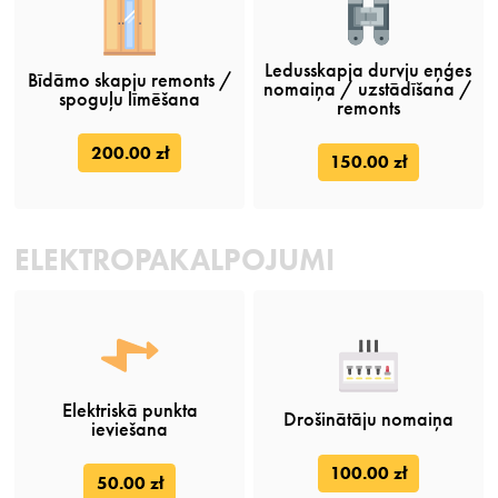
Ledusskapja durvju eņģes
Bīdāmo skapju remonts /
nomaiņa / uzstādīšana /
spoguļu līmēšana
remonts
200.00 zł
150.00 zł
ELEKTROPAKALPOJUMI
Elektriskā punkta
Drošinātāju nomaiņa
ieviešana
100.00 zł
50.00 zł