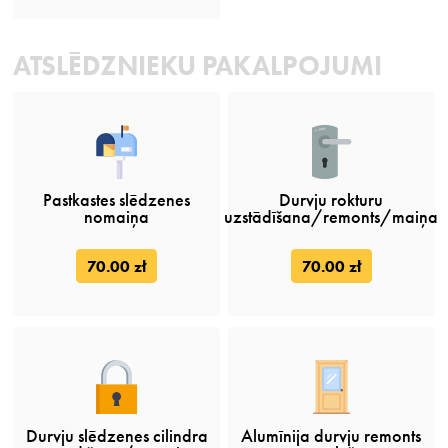
ATSLĒDZNIEKU PAKALPOJUMI
Pastkastes slēdzenes
Durvju rokturu
nomaiņa
uzstādīšana/remonts/maiņa
70.00 zł
70.00 zł
Durvju slēdzenes cilindra
Alumīnija durvju remonts