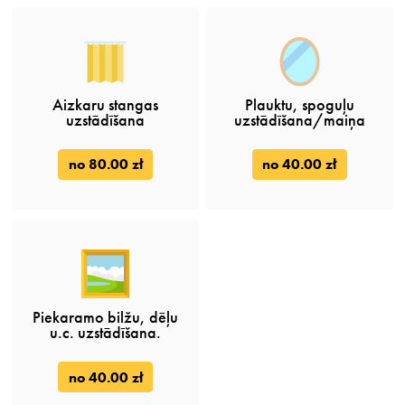
Aizkaru stangas
Plauktu, spoguļu
uzstādīšana
uzstādīšana/maiņa
no 80.00 zł
no 40.00 zł
Piekaramo bilžu, dēļu
u.c. uzstādīšana.
no 40.00 zł