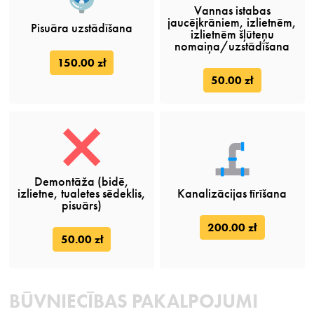
Vannas istabas
jaucējkrāniem, izlietnēm,
Pisuāra uzstādīšana
izlietnēm šļūteņu
nomaiņa/uzstādīšana
150.00 zł
50.00 zł
Demontāža (bidē,
izlietne, tualetes sēdeklis,
Kanalizācijas tīrīšana
pisuārs)
200.00 zł
50.00 zł
BŪVNIECĪBAS PAKALPOJUMI