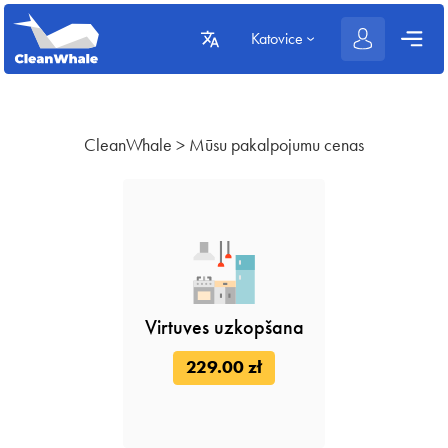
Katovice
CleanWhale
>
Mūsu pakalpojumu cenas
Virtuves uzkopšana
229.00 zł