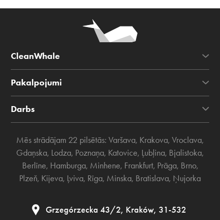
CleanWhale
Pakalpojumi
Darbs
Mēs strādājam 22 pilsētās:
Varšava
,
Krakova
,
Vroclava
,
Gdaņska
,
Lodza
,
Poznaņa
,
Katovice
,
Ļubļina
,
Bjalistoka
,
Berlīne
,
Hamburga
,
Minhene
,
Frankfurt
,
Prāga
,
Brno
,
Plzeň
,
Kijeva
,
Ļviva
,
Rīga
,
Minska
,
Bratislava
,
Ņujorka
Grzegórzecka 43/2, Kraków, 31-532