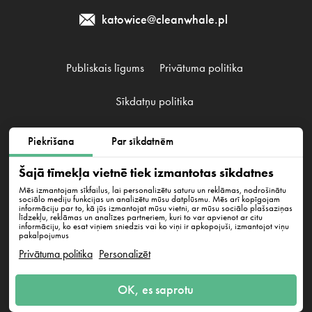
katowice@cleanwhale.pl
Publiskais līgums
Privātuma politika
Sīkdatņu politika
Piekrišana
Par sīkdatnēm
Clean Whale Sp. z o.o., KRS 0000868230, NIP: 6751738063,
REGON: 38745511400000
Šajā tīmekļa vietnē tiek izmantotas sīkdatnes
Grzegórzecka 43/2, Kraków, 31-532
Mēs izmantojam sīkfailus, lai personalizētu saturu un reklāmas, nodrošinātu
sociālo mediju funkcijas un analizētu mūsu datplūsmu. Mēs arī kopīgojam
informāciju par to, kā jūs izmantojat mūsu vietni, ar mūsu sociālo plašsaziņas
līdzekļu, reklāmas un analīzes partneriem, kuri to var apvienot ar citu
informāciju, ko esat viņiem sniedzis vai ko viņi ir apkopojuši, izmantojot viņu
pakalpojumus
Privātuma politika
Personalizēt
Uzrakstiet mums
OK, es saprotu