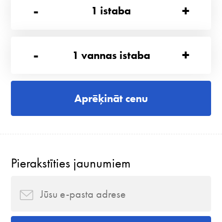
-
+
1
istaba
-
+
1
vannas istaba
Aprēķināt cenu
Pierakstīties jaunumiem