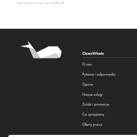
Jak wypisać się z newslettera?
CleanWhale
O nas
Pytania i odpowiedzi
Opinie
Nasze usługi
Zniżki i promocje
Co sprzątamy
Oferty pracy