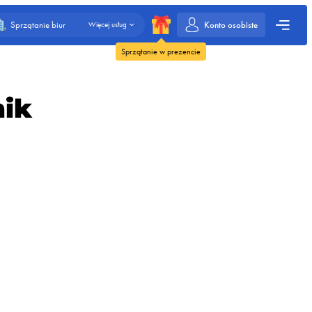
Konto osobiste
Sprzątanie biur
Więcej usług
Sprzątanie w prezencie
nik