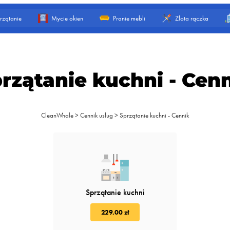
rzątanie
Mycie okien
Pranie mebli
Złota rączka
rzątanie kuchni - Cen
CleanWhale
>
Cennik usług
>
Sprzątanie kuchni - Cennik
Sprzątanie kuchni
229.00 zł