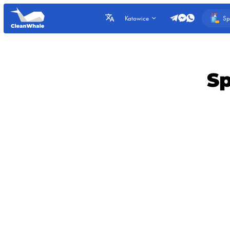
Sp
Katowice
Sp