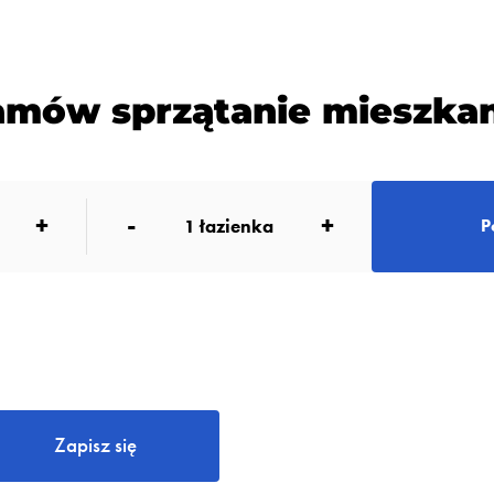
amów sprzątanie mieszkan
+
-
+
1
łazienka
P
Zapisz się