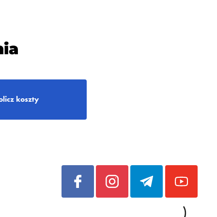
ia
olicz koszty