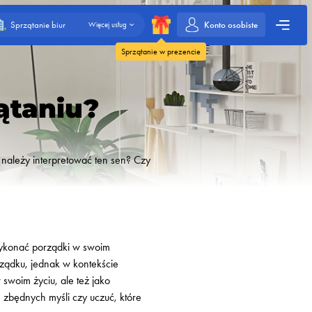
Konto osobiste
Sprzątanie biur
Więcej usług
Sprzątanie w prezencie
ątaniu?
 należy interpretować ten sen? Czy
 wykonać porządki w swoim
rządku, jednak w kontekście
woim życiu, ale też jako
 zbędnych myśli czy uczuć, które