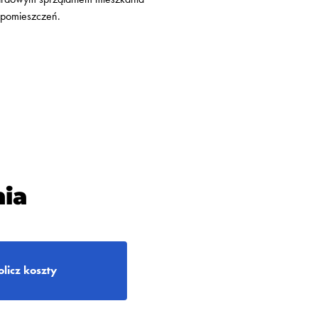
ynfekcja pomieszczeń.
ia
olicz koszty