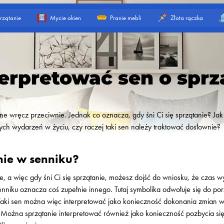
rzątanie
Mycie okien
Pranie mebli
Złota rączka
terpretować sen o sprz
ne wręcz przeciwnie. Jednak co oznacza, gdy śni Ci się sprzątanie? Jak
ych wydarzeń w życiu, czy raczej taki sen należy traktować dosłownie?
nie w senniku?
, a więc gdy śni Ci się sprzątanie, możesz dojść do wniosku, że czas
enniku oznacza coś zupełnie innego. Tutaj symbolika odwołuje się do po
ki sen można więc interpretować jako konieczność dokonania zmian w s
Można sprzątanie interpretować również jako konieczność pozbycia się