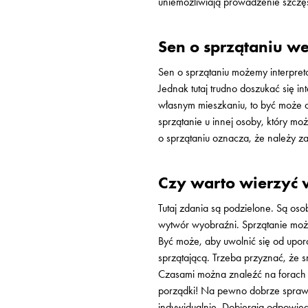
uniemożliwiają prowadzenie szczę
Sen o sprzątaniu w
Sen o sprzątaniu możemy interpre
Jednak tutaj trudno doszukać się in
własnym mieszkaniu, to być może c
sprzątanie u innej osoby, który m
o sprzątaniu oznacza, że należy 
Czy warto wierzyć
Tutaj zdania są podzielone. Są osob
wytwór wyobraźni. Sprzątanie może
Być może, aby uwolnić się od upor
sprzątającą. Trzeba przyznać, że s
Czasami można znaleźć na forach z
porządki! Na pewno dobrze sprawd
indywidualnie. Dobierają odpowied