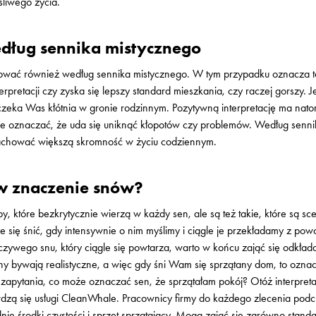
śliwego życia.
edług sennika mistycznego
tować również według sennika mistycznego. W tym przypadku oznacza 
terpretacji czy zyska się lepszy standard mieszkania, czy raczej gorszy. 
zeka Was kłótnia w gronie rodzinnym. Pozytywną interpretację ma nato
oże oznaczać, że uda się uniknąć kłopotów czy problemów. Według senni
zachować większą skromność w życiu codziennym.
 w znaczenie snów?
y, które bezkrytycznie wierzą w każdy sen, ale są też takie, które są scep
 się śnić, gdy intensywnie o nim myślimy i ciągle je przekładamy z p
czywego snu, który ciągle się powtarza, warto w końcu zająć się odkła
ny bywają realistyczne, a więc gdy śni Wam się sprzątany dom, to oznac
apytania, co może oznaczać sen, że sprzątałam pokój? Otóż interpreta
zą się usługi CleanWhale. Pracownicy firmy do każdego zlecenia podch
nie środki czystości i sprzęt sprzątający. Mogą zająć się zarówno sta