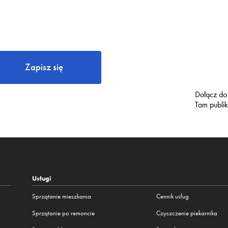
Zapisz się
Dołącz do
Tam publi
Usługi
Sprzątanie mieszkania
Cennik usług
Sprzątanie po remoncie
Czyszczenie piekarnika