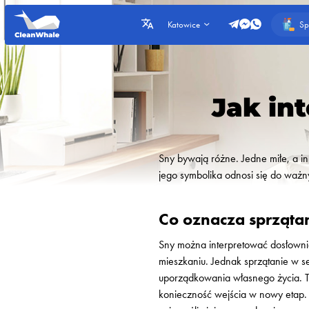
Sp
Katowice
Jak in
Sny bywają różne. Jedne miłe, a in
jego symbolika odnosi się do ważn
Co oznacza sprząta
Sny można interpretować dosłownie
mieszkaniu. Jednak sprzątanie w s
uporządkowania własnego życia. Ta
konieczność wejścia w nowy etap. 