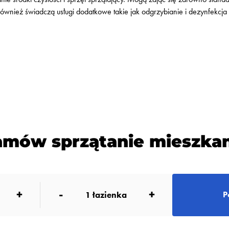
jak również świadczą usługi dodatkowe takie jak odgrzybianie i dez
amów sprzątanie mieszkan
+
-
+
1
łazienka
P