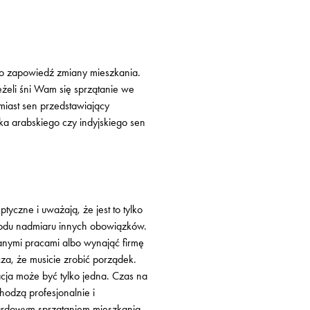
to zapowiedź zmiany mieszkania.
Jeżeli śni Wam się sprzątanie we
miast sen przedstawiający
ka arabskiego czy indyjskiego sen
tyczne i uważają, że jest to tylko
owodu nadmiaru innych obowiązków.
danymi pracami albo wynająć firmę
za, że musicie zrobić porządek.
cja może być tylko jedna. Czas na
odzą profesjonalnie i
ndardowym sprzątaniem mieszkania