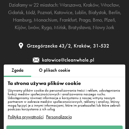
Działamy w 22 miastach:
Warszawa
,
Kraków
,
Wrocław
,
Gdańsk
,
Łódź
,
Poznań
,
Katowice
,
Lublin
,
Białystok
,
Berlin
,
Hamburg
,
Monachium
,
Frankfurt
,
Praga
,
Brno
,
Plzeň
,
Kijów
,
Lwów
,
Ryga
,
Mińsk
,
Bratysława
,
Nowy Jork
Grzegórzecka 43/2, Kraków, 31-532
katowice@cleanwhale.pl
Zgoda
O plikach cookie
Regulamin
Polityka prywatności
Polityka cookies
Ta strona używa plików cookie
Używamy plików cookie do personalizowania treści i reklam, udostępniania
funkcji mediów społecznościowych i analizowania naszego ruchu.
Udostępniamy również informacje o korzystaniu z naszej witryny naszym
Clean Whale Sp. z o.o., KRS 0000868230, NIP: 6751738063,
partnerom w zakresie mediów społecznościowych, reklamy i analizy, którzy
REGON: 38745511400000
mogą łączyć je z innymi informacjami, które im przekazałeś lub które zebrali
Grzegórzecka 43/2, Kraków, 31-532
podczas korzystania z ich usług
Polityka prywatności
Personalizacja