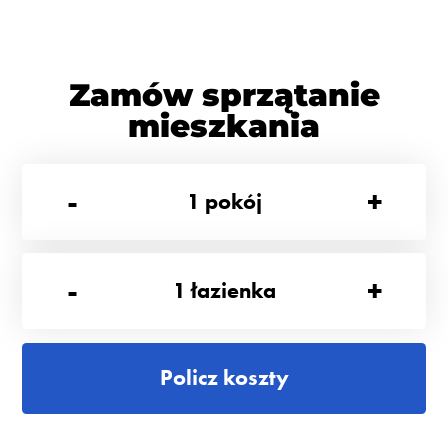
Zamów sprzątanie
mieszkania
-
+
1
pokój
-
+
1
łazienka
Policz koszty