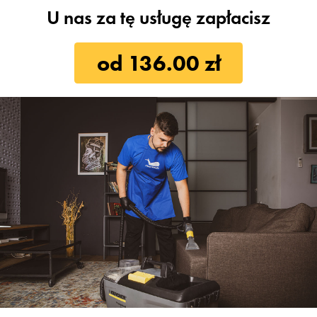
U nas za tę usługę zapłacisz
od 136.00 zł