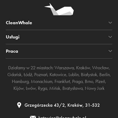
CleanWhale
Usługi
Praca
Działamy w 22 miastach:
Warszawa
,
Kraków
,
Wrocław
,
Gdańsk
,
Łódź
,
Poznań
,
Katowice
,
Lublin
,
Białystok
,
Berlin
,
Hamburg
,
Monachium
,
Frankfurt
,
Praga
,
Brno
,
Plzeň
,
Kijów
,
Lwów
,
Ryga
,
Mińsk
,
Bratysława
,
Nowy Jork
Grzegórzecka 43/2, Kraków, 31-532