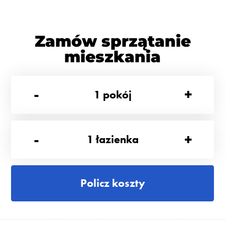
Zamów sprzątanie
mieszkania
-
+
1
pokój
-
+
1
łazienka
Policz koszty