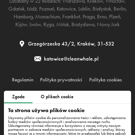
Działamy w 22 miastach:
Warszawa
,
Kraków
,
Wrocław
,
Gdańsk
,
Łódź
,
Poznań
,
Katowice
,
Lublin
,
Białystok
,
Berlin
,
Hamburg
,
Monachium
,
Frankfurt
,
Praga
,
Brno
,
Plzeň
,
Kijów
,
Lwów
,
Ryga
,
Mińsk
,
Bratysława
,
Nowy Jork
Grzegórzecka 43/2, Kraków, 31-532
katowice@cleanwhale.pl
Regulamin
Polityka prywatności
Polityka cookies
Zgoda
O plikach cookie
Clean Whale Sp. z o.o., KRS 0000868230, NIP: 6751738063,
REGON: 38745511400000
Ta strona używa plików cookie
Grzegórzecka 43/2, Kraków, 31-532
Używamy plików cookie do personalizowania treści i reklam, udostępniania
funkcji mediów społecznościowych i analizowania naszego ruchu.
Udostępniamy również informacje o korzystaniu z naszej witryny naszym
partnerom w zakresie mediów społecznościowych, reklamy i analizy, którzy
mogą łączyć je z innymi informacjami, które im przekazałeś lub które zebrali