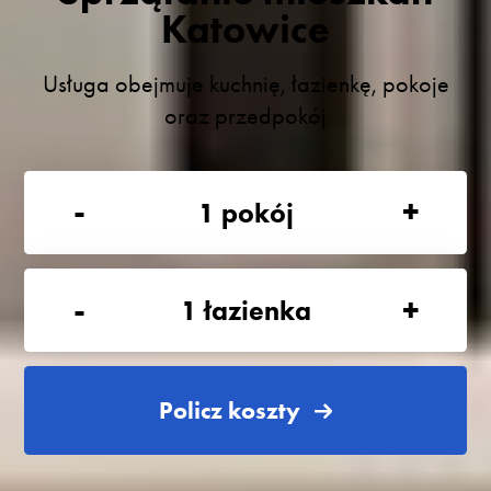
Katowice
Usługa obejmuje kuchnię, łazienkę, pokoje
oraz przedpokój
-
+
1
pokój
-
+
1
łazienka
Policz koszty