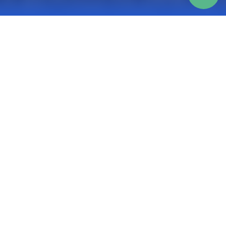
Monika
Dwie, młodziutkie, zadbane dziewczyny -
sumienne, dobrze wykonujące swoją pracę.
Jestem bardzo zadowolona z pomocy przy
myciu okien, podłóg i łazienek po remoncie w
dużym domu. Z chęcią skorzystam z pomocy
powtórnie. Gorąco polecam innym :-)
Zobacz opinie
Zostaw swoją opinię